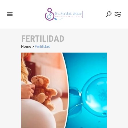
FERTILIDAD
Home
>
Fertilidad
¿Qué es la
fertilización in
vitro?
FERTILIDAD
GINECOLOGÍA
MATERNIDAD