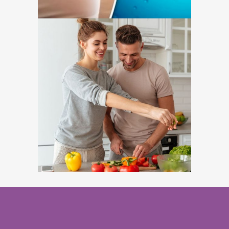
Factores que
influyen sobre la
calidad
espermática
FERTILIDAD